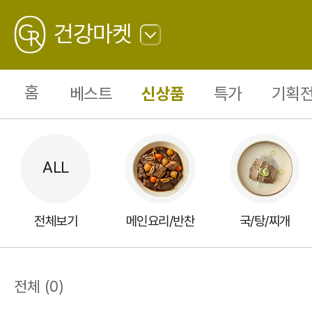
피
자/
GREATING
닭
건강마켓
강
정
0
뒤
로
가
홈
베스트
신상품
특가
기획전
기
전체보기
메인요리/반찬
국/탕/찌개
전체
(
0
)