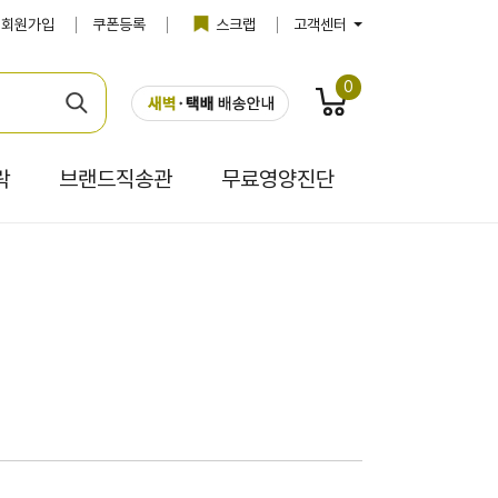
회원가입
쿠폰등록
스크랩
고객센터
0
락
브랜드직송관
무료영양진단