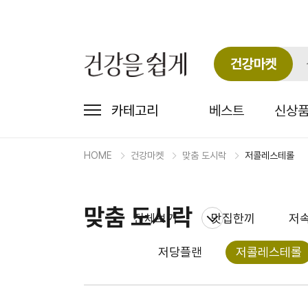
건강마켓
카테고리
베스트
신상
저
콜
HOME
건강마켓
맞춤 도시락
저콜레스테롤
레
스
건
테
강
롤
맞춤 도시락
마
전체보기
맛집한끼
저
4
켓
카
저당플랜
저콜레스테롤
테
고
ALL(전체)
리
메
메인요리/반찬
뉴