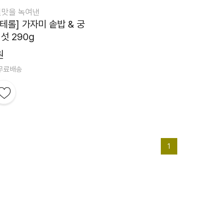
칠맛을 녹여낸
테롤] 가자미 솥밥 & 궁
섯 290g
원
 무료배송
1