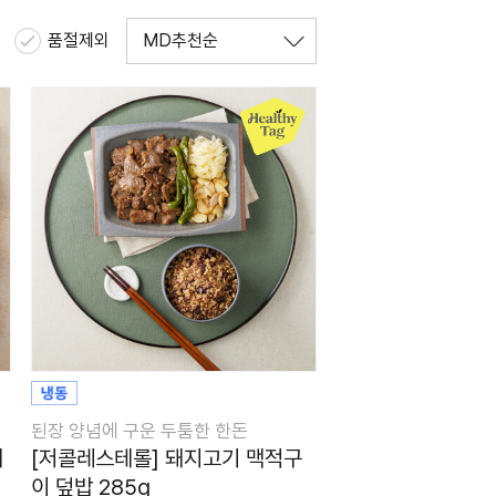
품절제외
된장 양념에 구운 두툼한 한돈
돼
[저콜레스테롤] 돼지고기 맥적구
이 덮밥 285g