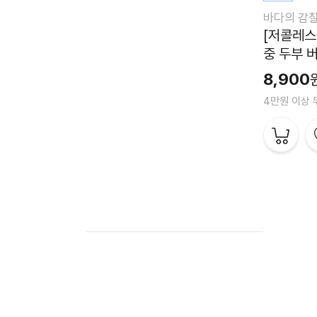
바다의 감
[저콜레스
중 두부 버
8,900
4만원 이상