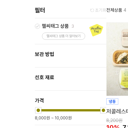
국/탕/찌개
필터
전체상품
4
초기화
맞춤 도시락
밥/면/죽
헬씨태그 상품
3
샐러드/디저트/분식
헬씨태그 상품 더 알아보기
식재료
보관 방법
키즈
시니어
절밥 한 끼
선호 재료
건강식품
주방용품
가격
마켓 정기구독
저콜레스테
8,000원 ~ 10,000원
8,200원
10%
7