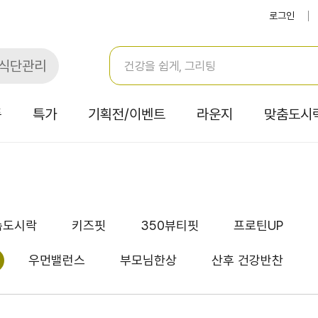
로그인
식단관리
품
특가
기획전/이벤트
라운지
맞춤도시
속도시락
키즈핏
350뷰티핏
프로틴UP
우먼밸런스
부모님한상
산후 건강반찬