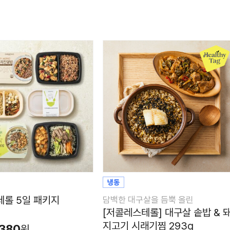
롤 5일 패키지
담백한 대구살을 듬뿍 올린
[저콜레스테롤] 대구살 솥밥 & 
지고기 시래기찜 293g
,380
원