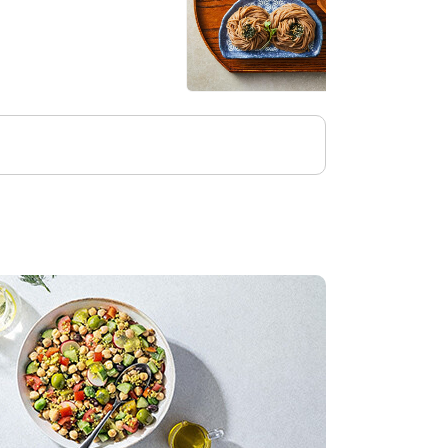
10%
8
잎 영양밥 229g
,500원
5,850
10%
원
만원 이상 무료배송
1Table] 정성담 갈비탕 900g
6,000원
14,400
10%
원
만원 이상 무료배송