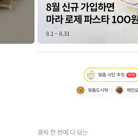
작
맞춤 식단 추천
맞춤도시락
메인요
클릭 한 번에 다 담는