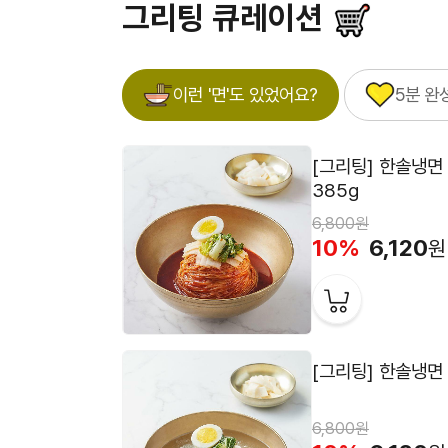
그리팅 큐레이션
이런 '면'도 있었어요?
5분 완
[그리팅] 한솔냉면
385g
6,800원
10%
6,120
원
[그리팅] 한솔냉면
6,800원