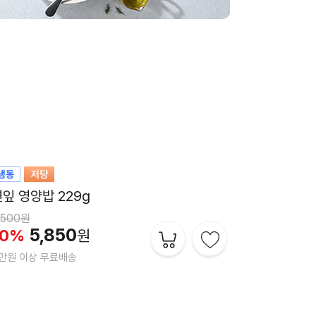
도 전복 미역국 230g
,500원
7,120
5%
원
만원 이상 무료배송
[모두의맛집] 발산삼계탕 980g
4,500원
13,050
10%
원
만원 이상 무료배송