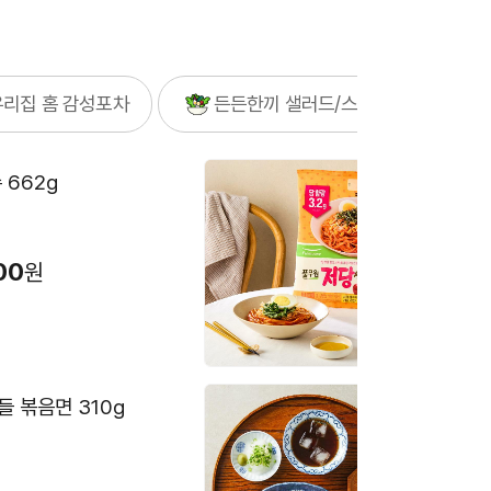
EW 저당 주꾸미 볶음 500g
우리집 홈 감성포차
든든한끼 샐러드/스프
후기
5,900원
14,310
10%
원
 662g
[풀무원] 
만원 이상 무료배송
(2인분)
7,480원
00
10%
6
원
꼬꼬바베큐 500g
0,900원
9,810
10%
원
 볶음면 310g
메밀소바 5
만원 이상 무료배송
9,200원