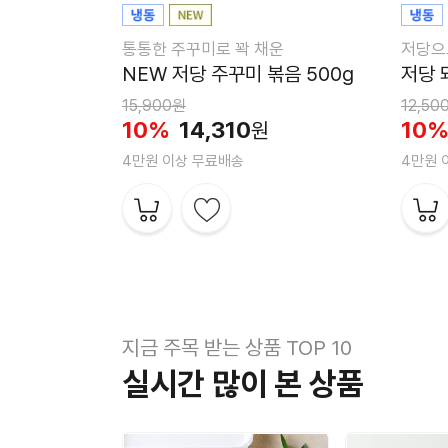
통통한 주꾸미로 꽉 채운
저당으
NEW 저당 주꾸미 볶음 500g
저당 
15,900원
12,50
10%
14,310
10
원
4만원 이상 무료배송
4만원 
지금 주목 받는 상품 TOP 10
실시간 많이 본 상품