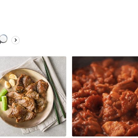
연
6
4
[
1
4