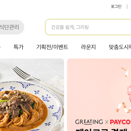
로그인
식단관리
품
특가
기획전/이벤트
라운지
맞춤도시