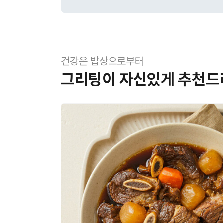
브
하
단
배
너
팅
건강은 밥상으로부터
그리팅이 자신있게 추천드