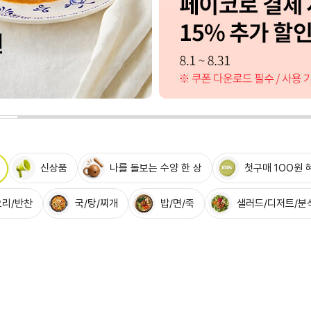
신상품
나를 돌보는 수양 한 상
첫구매 1OO원 
리/반찬
국/탕/찌개
밥/면/죽
샐러드/디저트/분
1
4