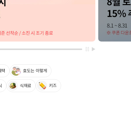
혜택
효도는 이렇게
식
식재료
키즈
[모두의맛집] 발산삼계탕 980g
4,500원
13,050
10%
원
만원 이상 무료배송