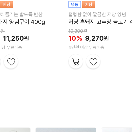
완
로 즐기는 밥도둑 반찬
텁텁함 없이 깔끔한 저당 양념
7
돼지 양념구이 400g
저당 흑돼지 고추장 불고기 4
0원
10,300원
4
%
11,250
10%
9,270
원
원
이상 무료배송
4만원 이상 무료배송
1
4