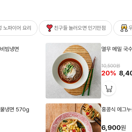
N
성 노파이어 요리
친구들 놀러오면 인기만점
1
 비빔냉면
열무 메밀 국수
4
10,500원
20%
8,4
1
 물냉면 570g
홍콩식 에그누들
4
6,900
원