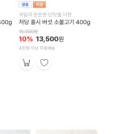
도 전복 미역국 230g
과일의 은은한 단맛을 더한
,500원
7,120
5%
00g
저당 홍시 버섯 소불고기 400g
원
15,000원
만원 이상 무료배송
10%
13,500
원
4만원 이상 무료배송
[모두의맛집] 발산삼계탕 980g
4,500원
13,050
10%
원
만원 이상 무료배송