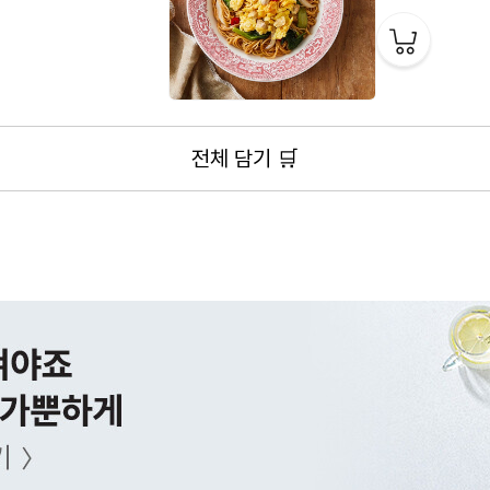
연
6
전체 담기 🛒
4
[
1
4