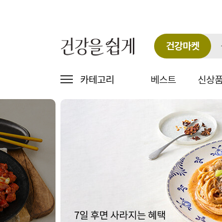
건강마켓
카테고리
베스트
신상
그
메
리
인
팅
슬
몰
라
-
이
맛
더
있
는
건
강
밥
상
의
시