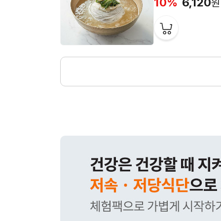
10%
6,120
원
그
리
팅
몰
메
인
페
이
지
서