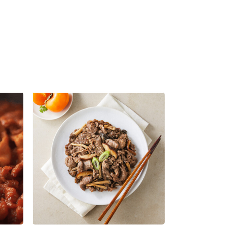
잎 영양밥 229g
,500원
5,850
10%
원
만원 이상 무료배송
1Table] 정성담 갈비탕 900g
6,000원
14,400
10%
원
만원 이상 무료배송