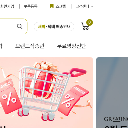
회원가입
쿠폰등록
스크랩
고객센터
0
락
브랜드직송관
무료영양진단