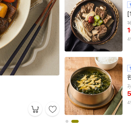
N
1
4
1
4