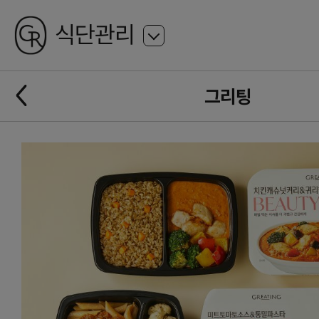
GREATING
식단관리
뒤
로
가
뒤
기
그리팅
로
가
기