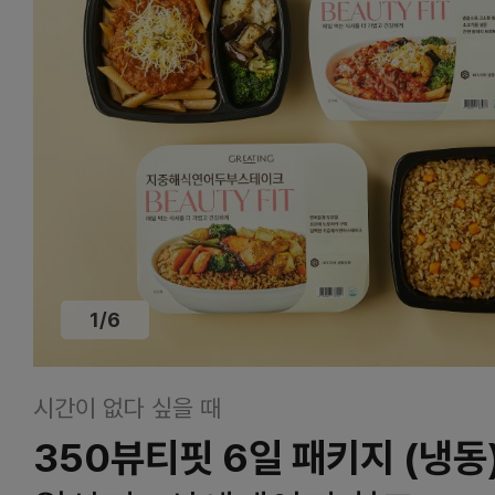
1
/
6
시간이 없다 싶을 때
350뷰티핏 6일 패키지 (냉동