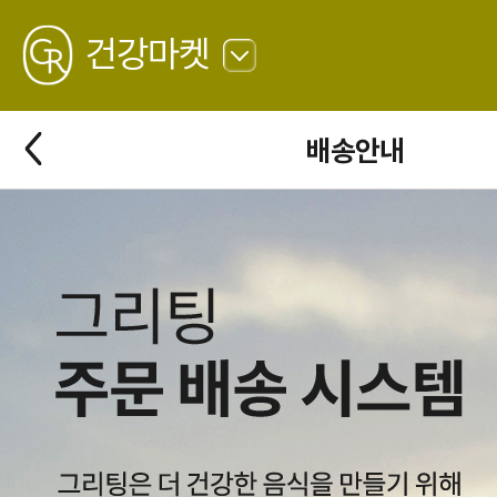
GREATING
건강마켓
뒤
로
가
뒤
배송안내
기
로
가
기