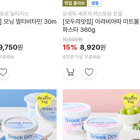
1포로 달라지는
오세득 셰프의 레스토랑 친밀
] 모닝 멀티비타민 30m
[모두의맛집] 아라비아따 미트볼
파스타 360g
10,500원
9,750
15%
8,920
원
원
 무료배송
4만원 이상 무료배송