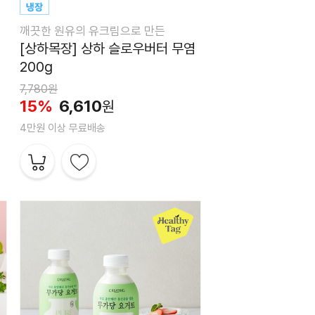
깨끗한 원유의 유크림으로 만든
[상하목장] 상하 슬로우버터 무염
200g
7,780원
15%
6,610
원
4만원 이상 무료배송