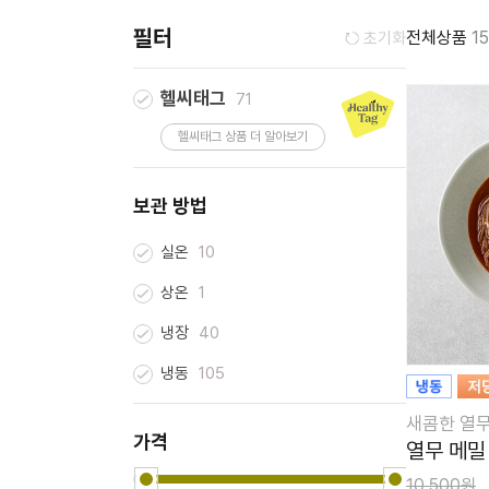
필터
전체상품
1
초기화
헬씨태그
71
헬씨태그 상품 더 알아보기
보관 방법
실온
10
상온
1
냉장
40
냉동
105
새콤한 열
가격
열무 메밀 
10,500원