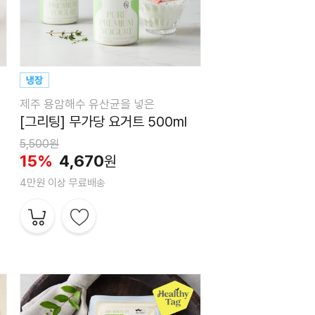
제주 용암해수 유산균을 넣은
[그리팅] 무가당 요거트 500ml
5,500원
15%
4,670
원
4만원 이상 무료배송