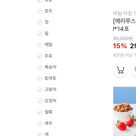
호두
매일 아침 
[메리루스
잣
l*14포
밀
35,000원
15%
2
메밀
4만원 이상
우유
복숭아
토마토
고등어
오징어
알류
새우
게