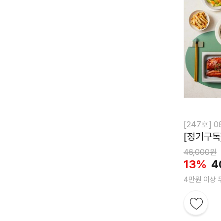
[247호] 0
[정기구독
46,000원
13%
4
4만원 이상