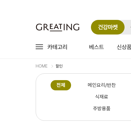
건강마켓
카테고리
베스트
신상
HOME
할인
가
격
전체
메인요리/반찬
할
인
식재료
상
품
주방용품