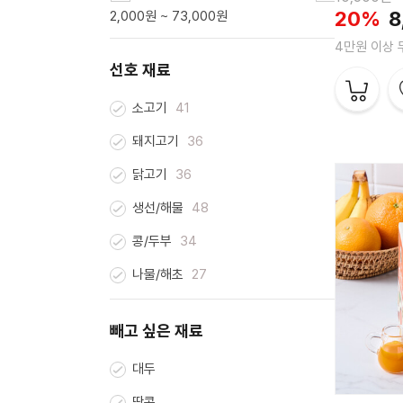
20%
8
2,000원 ~ 73,000원
4만원 이상
선호 재료
소고기
41
돼지고기
36
닭고기
36
생선/해물
48
콩/두부
34
나물/해초
27
빼고 싶은 재료
대두
땅콩