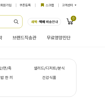
회원가입
쿠폰등록
스크랩
고객센터
0
락
브랜드직송관
무료영양진단
밥/면/죽
샐러드/디저트/분식
밥 한 끼
건강식품