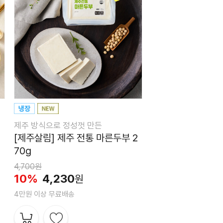
제주 방식으로 정성껏 만든
[제주살림] 제주 전통 마른두부 2
70g
4,700원
10%
4,230
원
4만원 이상 무료배송