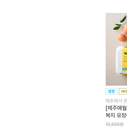
제주에서 
[제주애월
복지 유정란
10,500원