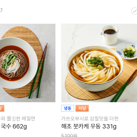
57
무와 쫄깃한 메밀면
가쓰오부시로 감칠맛을 더한
국수 662g
해초 붓카케 우동 331g
5,100원