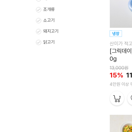
조개류
소고기
돼지고기
닭고기
산미가 적
[그릭데이
0g
13,000원
15%
1
4만원 이상