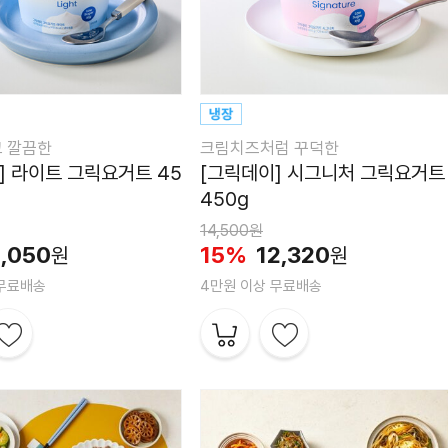
고 깔끔한
크림치즈처럼 꾸덕한
] 라이트 그릭요거트 45
[그릭데이] 시그니처 그릭요거트
450g
14,500원
1,050
15%
12,320
원
원
 무료배송
4만원 이상 무료배송