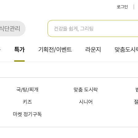
로그인
식단관리
품
특가
기획전/이벤트
라운지
맞춤도시
국/탕/찌개
맞춤 도시락
키즈
시니어
절
마켓 정기구독