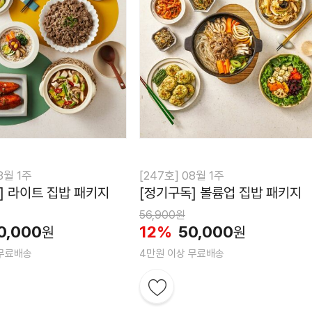
8월 1주
[247호] 08월 1주
] 라이트 집밥 패키지
[정기구독] 볼륨업 집밥 패키지
56,900원
0,000
12%
50,000
원
원
 무료배송
4만원 이상 무료배송