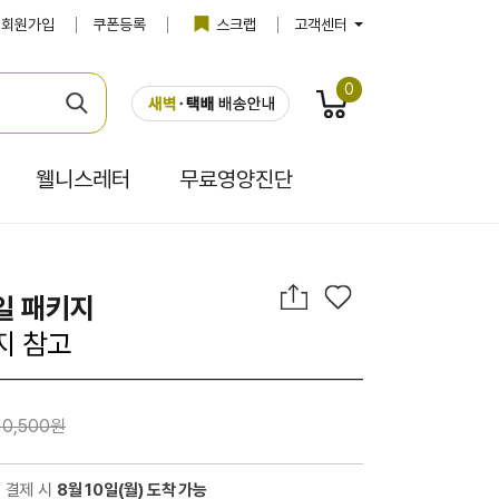
회원가입
쿠폰등록
스크랩
고객센터
0
웰니스레터
무료영양진단
일 패키지
지 참고
10,500원
전 결제 시
8월 10일(월) 도착 가능