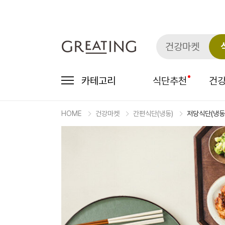
건강마켓
카테고리
식단추천
건
HOME
건강마켓
간편식단(냉동)
저당식단(냉동
마
켓
상
세
상
품
정
보