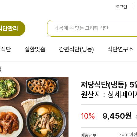
로그인
식단관리
강식단
질환맞춤
간편식단(냉동)
식단연구소
)
저당식단(냉동) 5
원산지 : 상세페이
9,450원
10%
7pm 이
배송정보