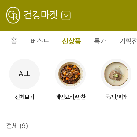
간
편
GREATING
식
건강마켓
단
(냉
동)
뒤
9
로
가
홈
베스트
신상품
특가
기획전
기
전체보기
메인요리/반찬
국/탕/찌개
전체
(
9
)