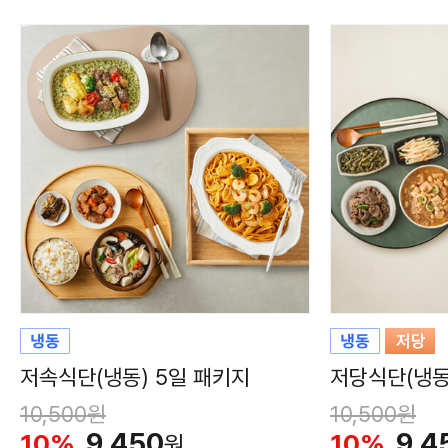
저속식단(냉동) 5일 패키지
저당식단(냉동
10,500원
10,500원
9,450
9,4
10%
10%
원