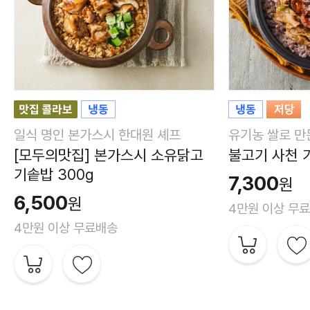
일식 명인 본가스시 한대원 셰프
유기농 쌀로 만
[모두의맛집] 본가스시 소유닭고
불고기 사천 가
기솥밥 300g
7,300
원
6,500
원
4만원 이상 무
4만원 이상 무료배송