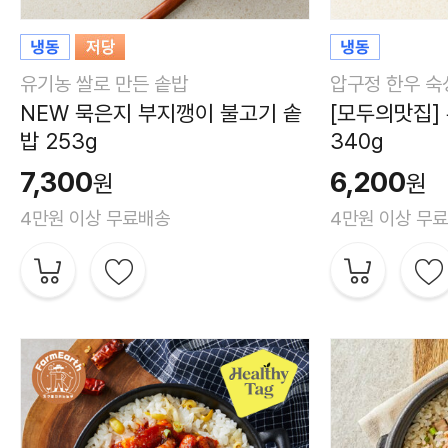
유기농 쌀로 만든 솥밥
압구정 한우 숙
NEW 묵은지 부지깽이 불고기 솥
[모두의맛집]
밥 253g
340g
7,300
6,200
원
원
4만원 이상 무료배송
4만원 이상 무