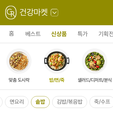
솥
밥
GREATING
24
건강마켓
뒤
로
가
홈
베스트
신상품
특가
기획전
기
맞춤 도시락
밥/면/죽
샐러드/디저트/분식
면요리
솥밥
김밥/볶음밥
죽/수프