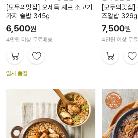
[모두의맛집] 오세득 셰프 소고기
[모두의맛집]
가지 솥밥 345g
즈알밥 326g
6,500
7,500
원
원
4만원 이상 무료배송
4만원 이상 무
일시 품절