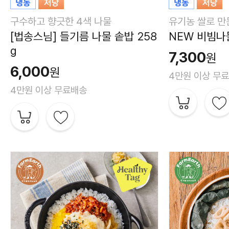
구수하고 향긋한 4색 나물
유기농 쌀로 만
[법송스님] 들기름 나물 솥밥 258
NEW 비빔나물
g
7,300
원
6,000
원
4만원 이상 무
4만원 이상 무료배송