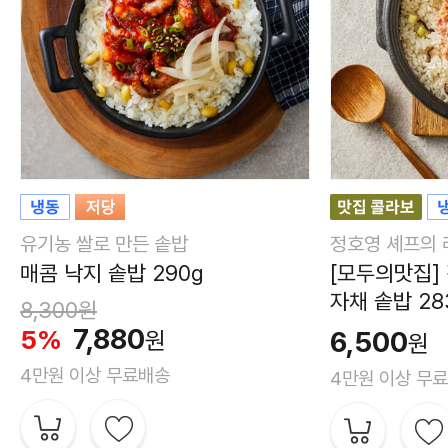
유기농 쌀로 만든 솥밥
정호영 셰프의 
매콤 낙지 솥밥 290g
[모두의맛집]
자채 솥밥 28
8,300원
7,880
5%
6,500
원
원
4만원 이상 무료배송
4만원 이상 무