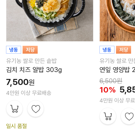
유기농 쌀로 만든 솥밥
유기농 쌀로 만
김치 치즈 알밥 303g
연잎 영양밥 2
7,500
6,500원
원
5,8
10%
4만원 이상 무료배송
4만원 이상 무
일시 품절