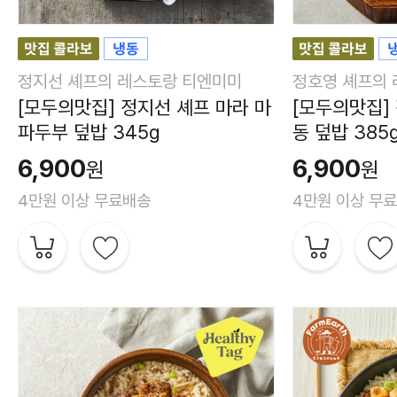
정지선 셰프의 레스토랑 티엔미미
정호영 셰프의 
[모두의맛집] 정지선 셰프 마라 마
[모두의맛집]
파두부 덮밥 345g
동 덮밥 385
6,900
6,900
원
원
4만원 이상 무료배송
4만원 이상 무