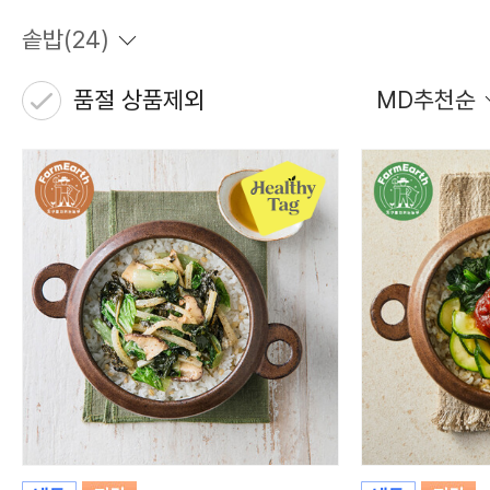
솥밥
(
24
)
품절 상품제외
MD추천순