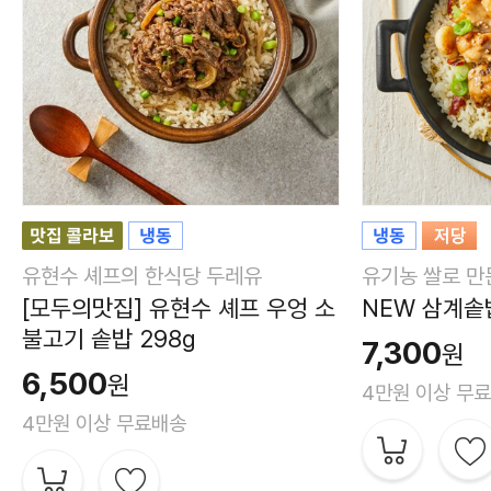
유현수 셰프의 한식당 두레유
유기농 쌀로 만
[모두의맛집] 유현수 셰프 우엉 소
NEW 삼계솥
불고기 솥밥 298g
7,300
원
6,500
원
4만원 이상 무
4만원 이상 무료배송