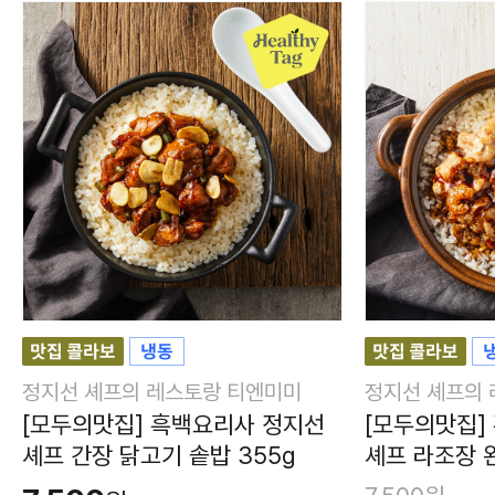
정지선 셰프의 레스토랑 티엔미미
정지선 셰프의
[모두의맛집] 흑백요리사 정지선
[모두의맛집]
셰프 간장 닭고기 솥밥 355g
셰프 라조장 완