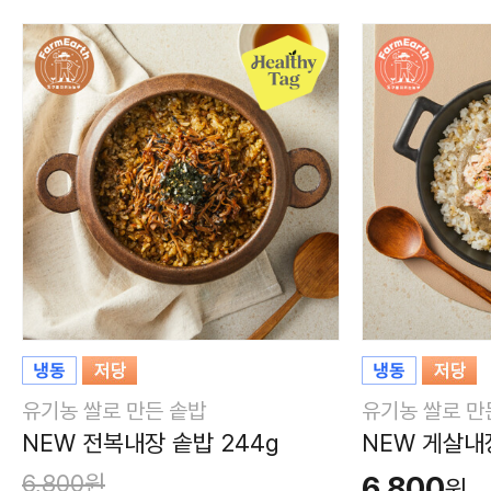
유기농 쌀로 만든 솥밥
유기농 쌀로 만
NEW 전복내장 솥밥 244g
NEW 게살내장
6,800원
6,800
원