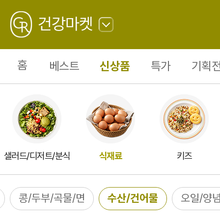
수
산/
GREATING
건
건강마켓
어
물
22
뒤
로
가
홈
베스트
신상품
특가
기획전
기
샐러드/디저트/분식
식재료
키즈
콩/두부/곡물/면
수산/건어물
오일/양념