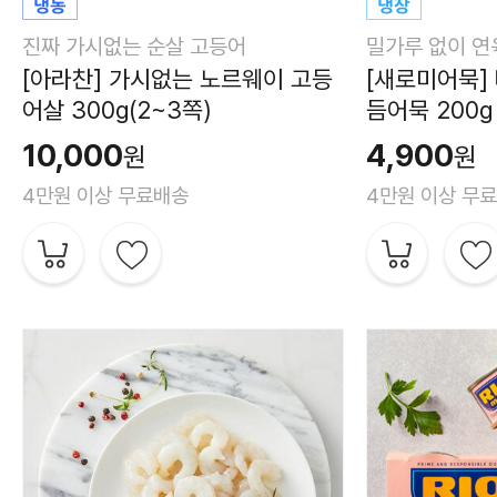
진짜 가시없는 순살 고등어
밀가루 없이 연
[아라찬] 가시없는 노르웨이 고등
[새로미어묵]
어살 300g(2~3쪽)
듬어묵 200g
10,000
4,900
원
원
4만원 이상 무료배송
4만원 이상 무