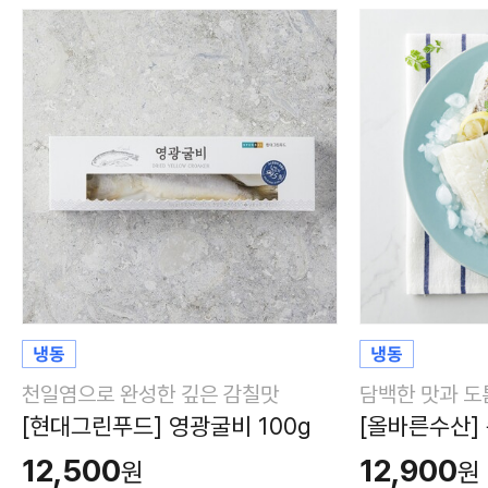
천일염으로 완성한 깊은 감칠맛
담백한 맛과 도
[현대그린푸드] 영광굴비 100g
[올바른수산]
12,500
12,900
원
원