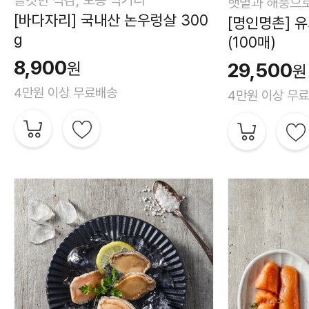
햇볕과 해풍으
[바다자리] 국내산 논우렁살 300
[명인명촌] 
g
(100매)
8,900
원
29,500
원
4만원 이상 무료배송
4만원 이상 무