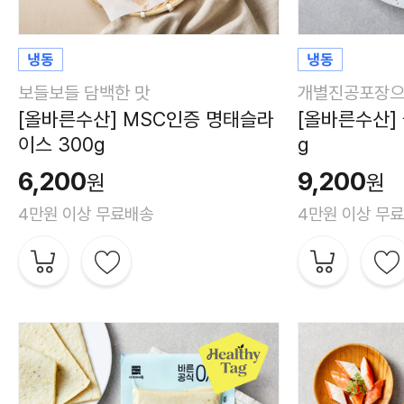
보들보들 담백한 맛
개별진공포장으
[올바른수산] MSC인증 명태슬라
[올바른수산]
이스 300g
g
6,200
9,200
원
원
4만원 이상 무료배송
4만원 이상 무