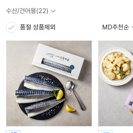
수산/건어물
(
22
)
품절 상품제외
MD추천순