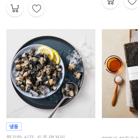
쫄깃한 식감, 토종 먹거리