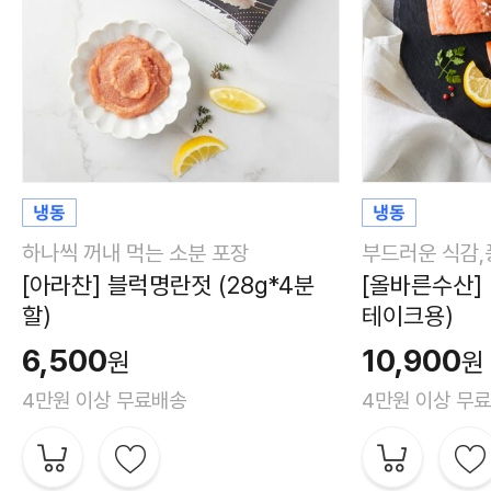
하나씩 꺼내 먹는 소분 포장
부드러운 식감,
[아라찬] 블럭명란젓 (28g*4분
[올바른수산] 
할)
테이크용)
6,500
10,900
원
원
4만원 이상 무료배송
4만원 이상 무