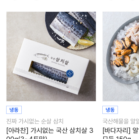
진짜 가시없는 순살 삼치
국산해물을 알알
[아라찬] 가시없는 국산 삼치살 3
[바다자리] 
00g(3~4토막)
모둠 150g