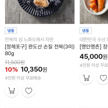
전복의 섬 노화도에서 자란
대한민국 수산 
[청해포구] 완도산 손질 전복(3미)
[명인명촌] 장
80g
45,000
원
11,500원
4만원 이상 무
10,350
10%
원
4만원 이상 무료배송