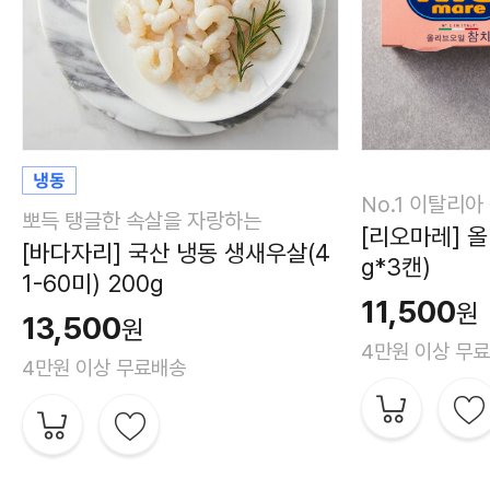
No.1 이탈리아
뽀득 탱글한 속살을 자랑하는
[리오마레] 올
[바다자리] 국산 냉동 생새우살(4
g*3캔)
1-60미) 200g
11,500
원
13,500
원
4만원 이상 무
4만원 이상 무료배송