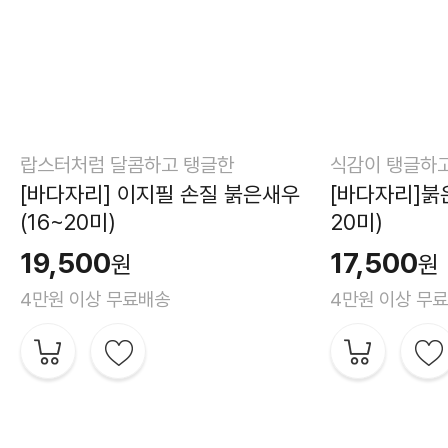
랍스터처럼 달콤하고 탱글한
식감이 탱글하고
[바다자리] 이지필 손질 붉은새우
[바다자리]붉은
(16~20미)
20미)
19,500
17,500
원
원
4만원 이상 무료배송
4만원 이상 무