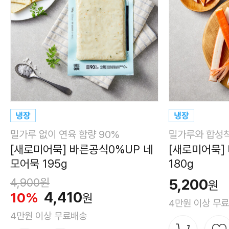
밀가루 없이 연육 함량 90%
밀가루와 합성착
[새로미어묵] 바른공식0%UP 네
[새로미어묵]
모어묵 195g
180g
4,900원
5,200
원
4,410
10%
원
4만원 이상 무
4만원 이상 무료배송