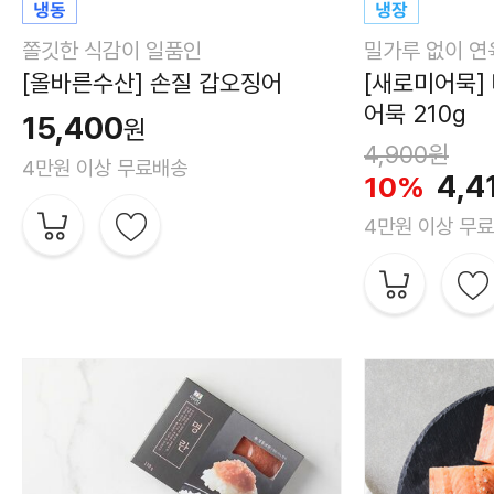
쫄깃한 식감이 일품인
밀가루 없이 연
[올바른수산] 손질 갑오징어
[새로미어묵]
어묵 210g
15,400
원
4,900원
4만원 이상 무료배송
4,4
10%
4만원 이상 무