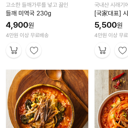
고소한 들깨가루를 넣고 끓인
국내산 시래기에
들깨 미역국 230g
[국家대표] 시
4,900
5,500
원
원
4만원 이상 무료배송
4만원 이상 무