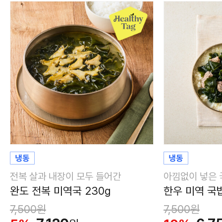
전복 살과 내장이 모두 들어간
아낌없이 넣은 
완도 전복 미역국 230g
한우 미역 국밥
7,500
원
7,500
원