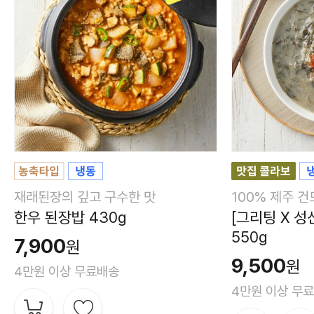
재래된장의 깊고 구수한 맛
100% 제주 
한우 된장밥 430g
[그리팅 X 성
550g
7,900
원
9,500
원
4만원 이상 무료배송
4만원 이상 무