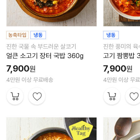
진한 국물 속 부드러운 살코기
진한 풍미의 육
얼큰 소고기 장터 국밥 360g
고기 짬뽕밥 3
7,900
7,900
원
원
4만원 이상 무료배송
4만원 이상 무