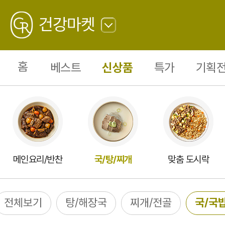
국/
국
GREATING
밥
건강마켓
23
뒤
로
가
홈
베스트
신상품
특가
기획전
기
메인요리/반찬
국/탕/찌개
맞춤 도시락
전체보기
탕/해장국
찌개/전골
국/국