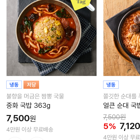
불향을 머금은 짬뽕 국물
쫄깃한 순대를 
중화 국밥 363g
얼큰 순대 국밥
7,500
7,500
원
원
7,12
5%
4만원 이상 무료배송
4만원 이상 무