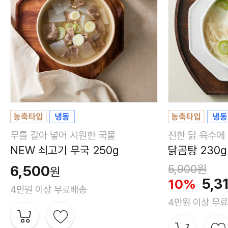
무를 갈아 넣어 시원한 국물
진한 닭 육수에
NEW 쇠고기 무국 250g
닭곰탕 230g
6,500
5,900
원
원
5,3
10%
4만원 이상 무료배송
4만원 이상 무