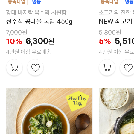
황태 바지락 육수의 시원함
소고기의 진한 
전주식 콩나물 국밥 450g
NEW 쇠고기 
7,000
원
5,800
원
6,300
5,51
10%
5%
원
4만원 이상 무료배송
4만원 이상 무