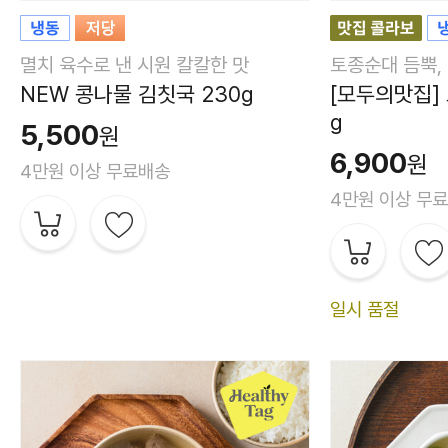
멸치 육수로 낸 시원 칼칼한 맛
토종순대 듬뿍,
NEW 콩나물 김칫국 230g
[모두의맛집]
g
5,500
원
6,900
원
4만원 이상 무료배송
4만원 이상 무
일시 품절