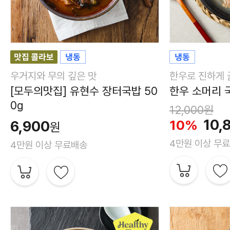
우거지와 무의 깊은 맛
한우로 진하게
[모두의맛집] 유현수 장터국밥 50
한우 소머리 국
0g
12,000
원
10,
10%
6,900
원
4만원 이상 무
4만원 이상 무료배송