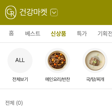
시
니
GREATING
어
건강마켓
0
뒤
로
가
홈
베스트
신상품
특가
기획전
기
전체보기
메인요리/반찬
국/탕/찌개
전체
(
0
)