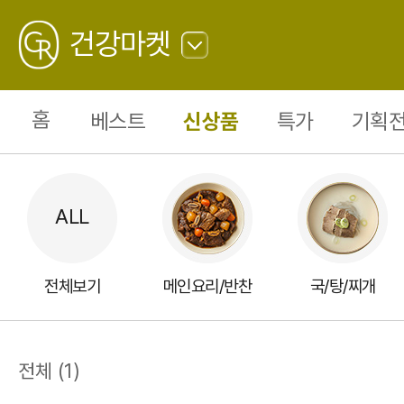
저
속
GREATING
식
건강마켓
단
(냉
동)
뒤
1
로
가
홈
베스트
신상품
특가
기획전
기
전체보기
메인요리/반찬
국/탕/찌개
전체
(
1
)