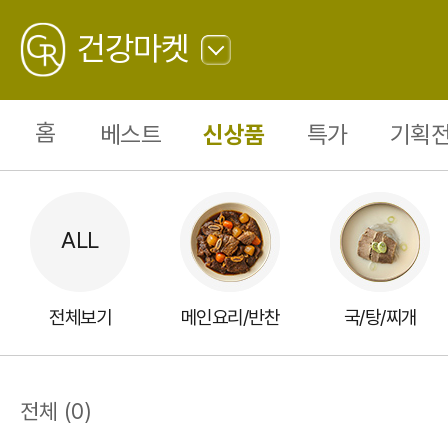
국
수
GREATING
0
건강마켓
뒤
로
가
홈
베스트
신상품
특가
기획전
기
전체보기
메인요리/반찬
국/탕/찌개
전체
(
0
)