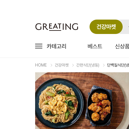
건강마켓
카테고리
베스트
신상
HOME
건강마켓
간편식단(냉동)
단백질식단(냉
마
켓
상
세
상
품
정
보