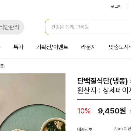
로그인
식단관리
품
특가
기획전/이벤트
라운지
맞춤도시
동)
단백질식단(냉동) 
원산지 : 상세페이
9,450원
10%
7pm 이
배송정보