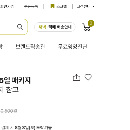
회원가입
쿠폰등록
스크랩
고객센터
0
락
브랜드직송관
무료영양진단
5일 패키지
지 참고
10,500원
전 결제 시
8월 8일(토) 도착 가능