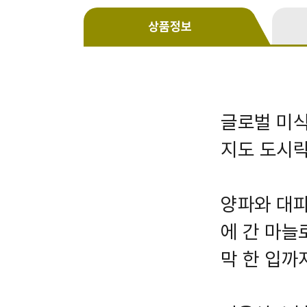
상품정보
글로벌 미식
지도 도시락
양파와 대파
에 간 마늘
막 한 입까