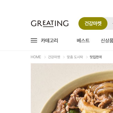
건강마켓
카테고리
베스트
신상
HOME
건강마켓
맞춤 도시락
맛집한끼
마
켓
상
세
상
품
정
보