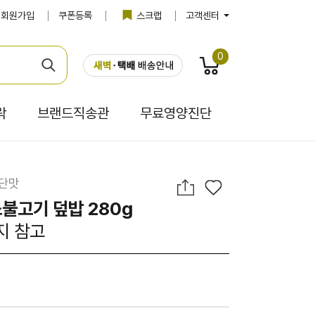
회원가입
쿠폰등록
스크랩
고객센터
0
락
브랜드직송관
무료영양진단
 단맛
소불고기 덮밥 280g
지 참고