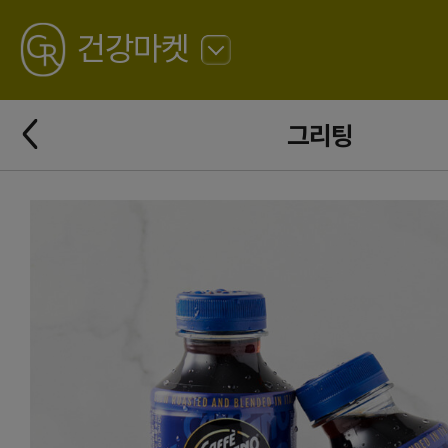
GREATING
건강마켓
뒤
로
가
뒤
기
그리팅
로
가
기