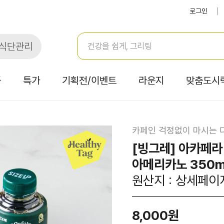
로그인
식단관리
품
특가
기획전/이벤트
라운지
맞춤도시
카페인 걱정없이 마시는 
[빙그레] 아카페
아메리카노 350m
원산지 : 상세페이
8,000원