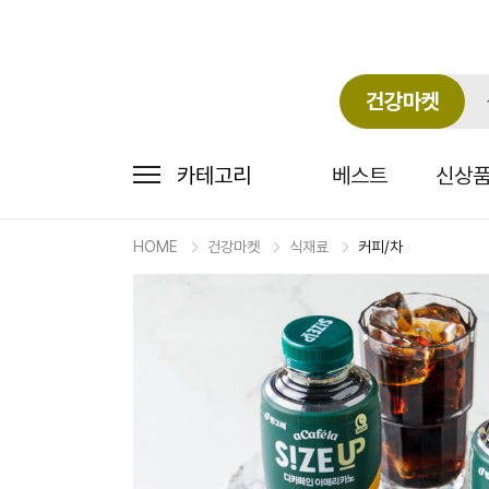
건강마켓
카테고리
베스트
신상
HOME
건강마켓
식재료
커피/차
마
켓
상
세
상
품
정
보