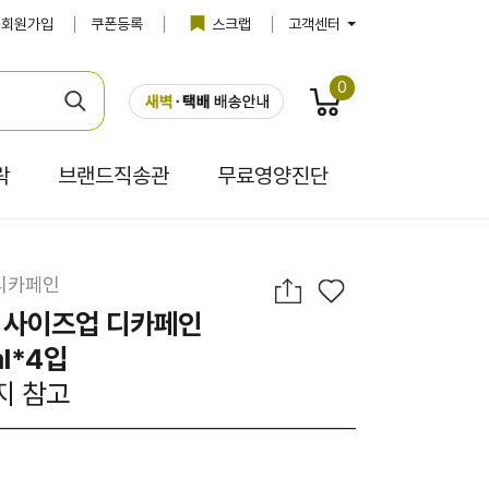
회원가입
쿠폰등록
스크랩
고객센터
0
락
브랜드직송관
무료영양진단
디카페인
라 사이즈업 디카페인
l*4입
지 참고