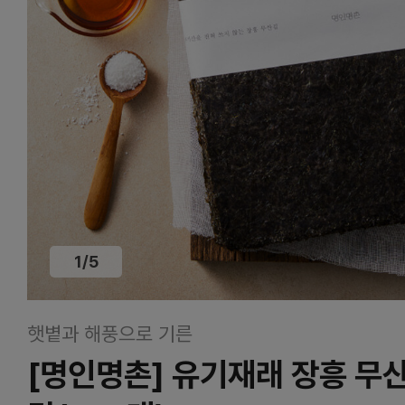
1
/
5
햇볕과 해풍으로 기른
[명인명촌] 유기재래 장흥 무