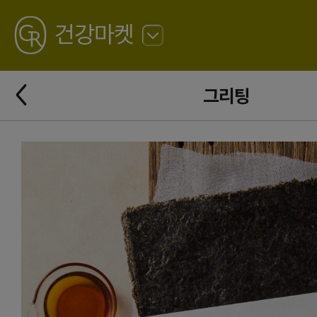
GREATING
건강마켓
뒤
로
가
뒤
기
그리팅
로
가
기