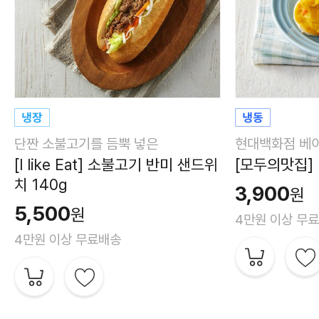
단짠 소불고기를 듬뿍 넣은
현대백화점 베이
[I like Eat] 소불고기 반미 샌드위
[모두의맛집] 
치 140g
3,900
원
5,500
원
4만원 이상 무
4만원 이상 무료배송