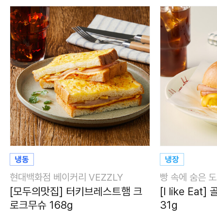
현대백화점 베이커리 VEZZLY
빵 속에 숨은 
[모두의맛집] 터키브레스트햄 크
[I like E
로크무슈 168g
31g