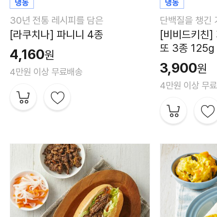
30년 전통 레시피를 담은
단백질을 챙긴 
[라쿠치나] 파니니 4종
[비비드키친]
또 3종 125g
4,160
원
3,900
원
4만원 이상 무료배송
4만원 이상 무