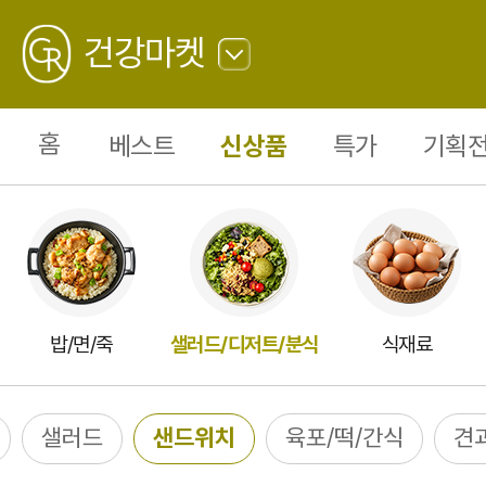
샌
드
GREATING
위
건강마켓
치
18
뒤
로
가
홈
베스트
신상품
특가
기획전
기
밥/면/죽
샐러드/디저트/분식
식재료
샐러드
샌드위치
육포/떡/간식
견