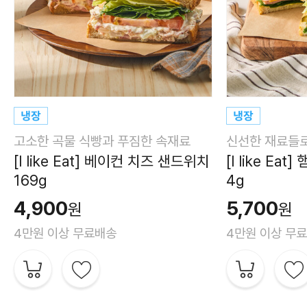
고소한 곡물 식빵과 푸짐한 속재료
신선한 재료들로
[I like Eat] 베이컨 치즈 샌드위치
[I like Ea
169g
4g
4,900
5,700
원
원
4만원 이상 무료배송
4만원 이상 무