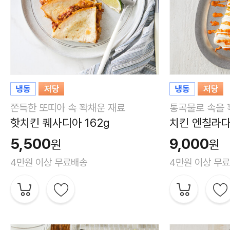
쫀득한 또띠아 속 꽉채운 재료
통곡물로 속을 
핫치킨 퀘사디아 162g
치킨 엔칠라다 
5,500
9,000
원
원
4만원 이상 무료배송
4만원 이상 무