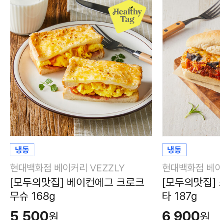
현대백화점 베이커리 VEZZLY
현대백화점 베이
[모두의맛집] 베이컨에그 크로크
[모두의맛집]
무슈 168g
타 187g
5,500
6,900
원
원