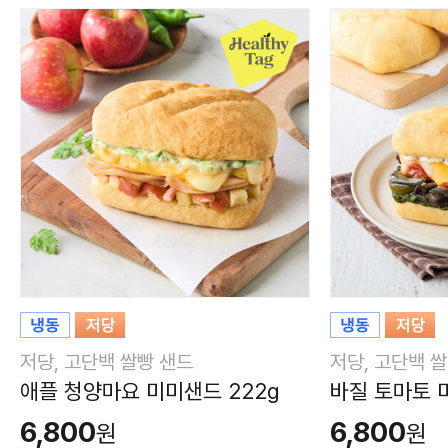
저당, 고단백 쌀빵 샌드
저당, 고단백 
애플 청양마요 미미샌드 222g
바질 토마토 
6,800
6,800
원
원