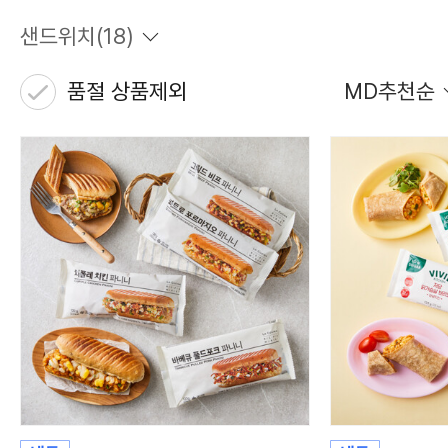
샌드위치
(
18
)
품절 상품제외
MD추천순