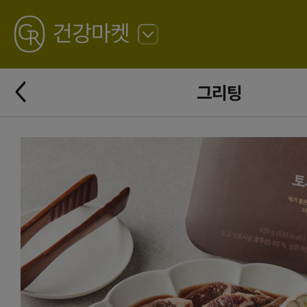
GREATING
건강마켓
뒤
로
가
뒤
기
그리팅
로
가
기