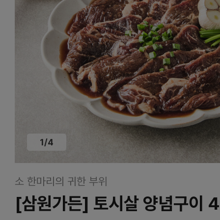
1
/
4
소 한마리의 귀한 부위
[삼원가든] 토시살 양념구이 4