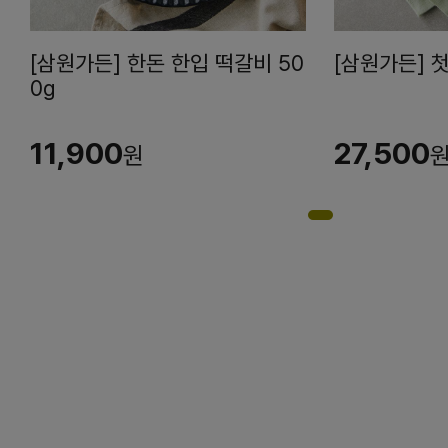
[삼원가든] 한돈 한입 떡갈비 50
[삼원가든] 첫
0g
11,900
27,500
원