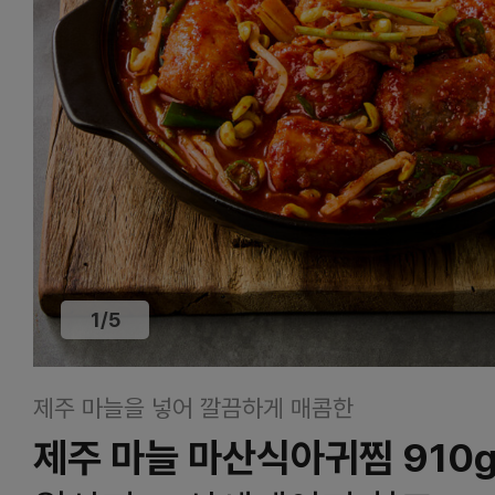
1
/
5
제주 마늘을 넣어 깔끔하게 매콤한
제주 마늘 마산식아귀찜 910