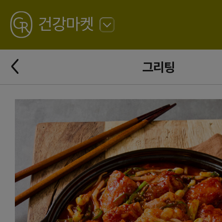
GREATING
건강마켓
뒤
로
가
뒤
기
그리팅
로
가
기