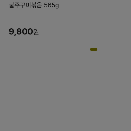
불주꾸미볶음 565g
9,800
원