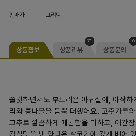
판매자
그리팅
71
0
상품정보
상품리뷰
상품문의
쫄깃하면서도 부드러운 아귀살에, 아삭하
리와 콩나물을 듬뿍 더했어요. 고춧가루와 
고추로 깔끔하게 매콤함을 더하고, 어간
감칠맛을 낸 양념은 살코기에 깊게 배어 