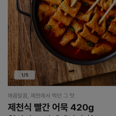
1
/
5
매콤달콤, 제천에서 먹던 그 맛
제천식 빨간 어묵 420g