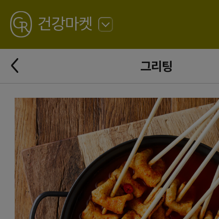
GREATING
건강마켓
뒤
로
가
뒤
기
그리팅
로
가
기