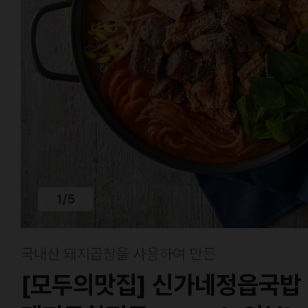
1
/
5
국내산 돼지곱창을 사용하여 만든
[모두의맛집] 신가네정읍국밥