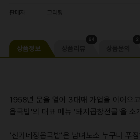
판매자
그리팅
64
2
상품정보
상품리뷰
상품문의
1958년 문을 열어 3대째 가업을 이어오고
읍국밥'의 대표 메뉴 '돼지곱창전골'을 소
'신가네정읍국밥'은 남녀노소 누구나 푸짐