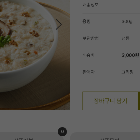
배송정보
용량
300g
보관방법
냉동
배송비
3,000원
판매자
그리팅
장바구니 담기
0