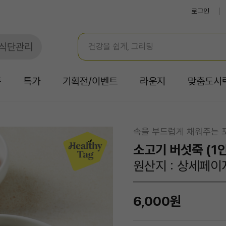
로그인
식단관리
품
특가
기획전/이벤트
라운지
맞춤도시
속을 부드럽게 채워주는 
소고기 버섯죽 (1인
원산지 : 상세페이
6,000원