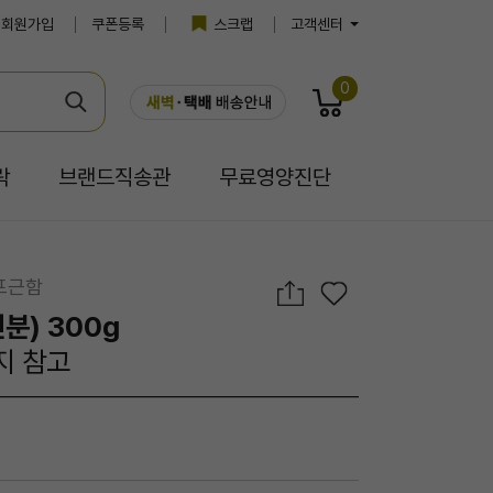
회원가입
쿠폰등록
스크랩
고객센터
0
락
브랜드직송관
무료영양진단
포근함
분) 300g
지 참고