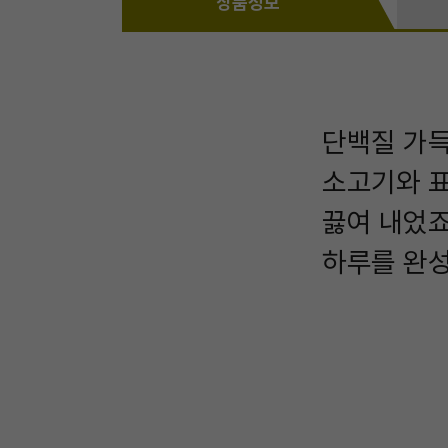
상품정보
단백질 가득
소고기와 표
끓여 내었죠
하루를 완성