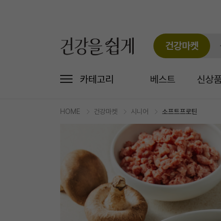
건강마켓
카테고리
베스트
신상
HOME
건강마켓
시니어
소프트프로틴
마
켓
상
세
상
품
정
보