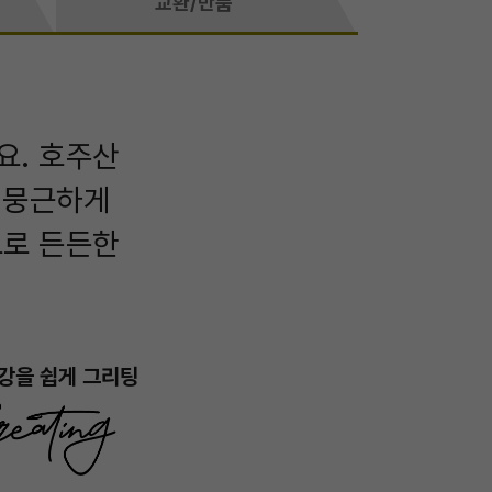
교환/반품
요. 호주산
 뭉근하게
으로 든든한
강을 쉽게 그리팅