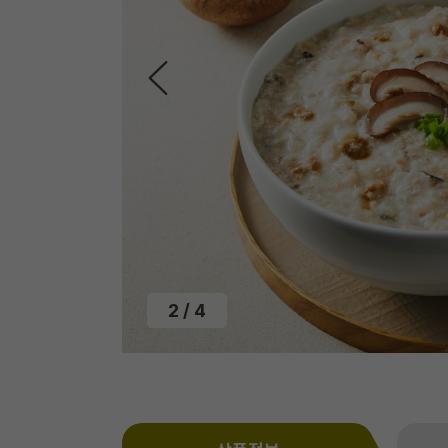
2
/
4