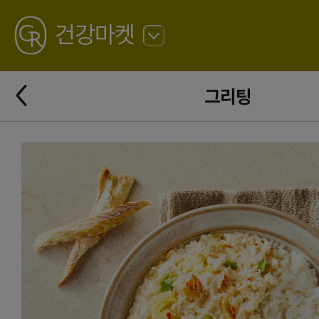
GREATING
건강마켓
뒤
로
가
뒤
기
그리팅
로
가
기