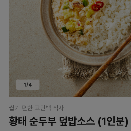
1
/
4
씹기 편한 고단백 식사
황태 순두부 덮밥소스 (1인분) 