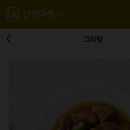
GREATING
건강마켓
뒤
로
가
뒤
기
그리팅
로
가
기