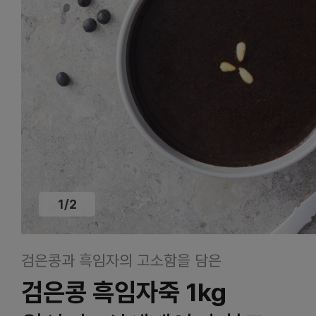
1
/
2
검은콩과 흑임자의 고소함을 담은
검은콩 흑임자죽 1kg