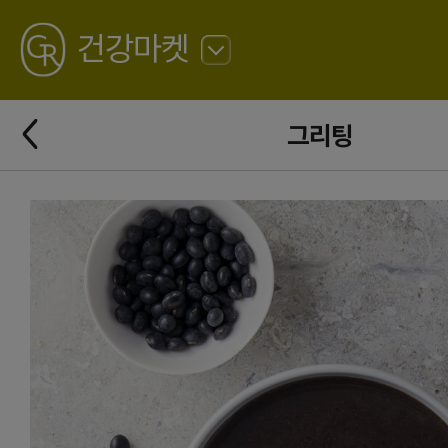
GREATING
건강마켓
뒤
로
가
뒤
기
그리팅
로
가
기