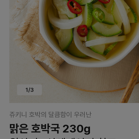
1
/
3
쥬키니 호박의 달큼함이 우러난
맑은 호박국 230g