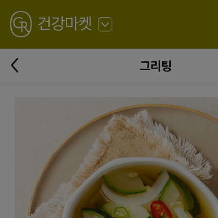
GREATING
건강마켓
뒤
로
가
뒤
기
그리팅
로
가
기