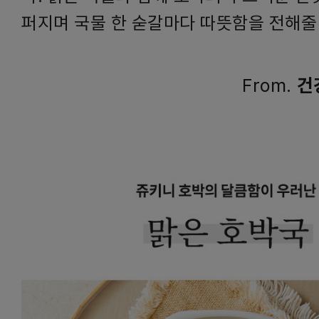
퍼지며 국물 한 숟갈마다 따뜻함을 전해줄
From.
건