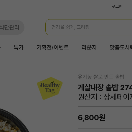
로그인
식단관리
품
특가
기획전/이벤트
라운지
맞춤도시
유기농 쌀로 만든 솥밥
게살내장 솥밥 27
원산지 : 상세페이
6,800원