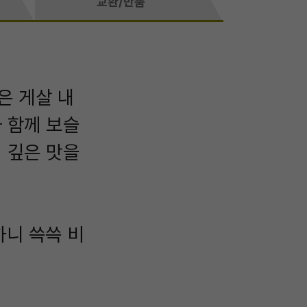
교환/반품
은 게살 내
 함께 보슬
 깊은 맛을
하니 쓱쓱 비