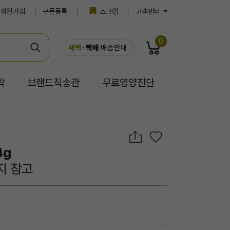
회원가입
쿠폰등록
스크랩
고객센터
0
락
브랜드직송관
무료영양진단
4g
지 참고