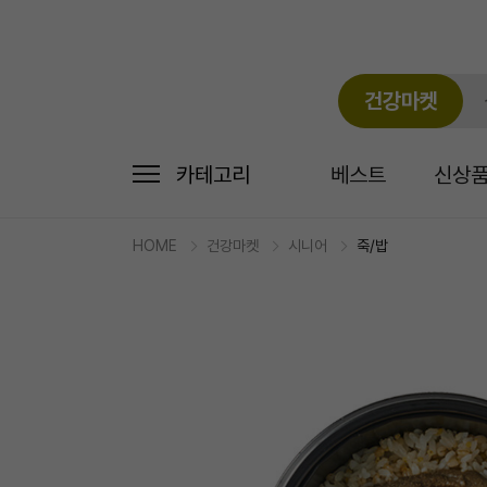
건강마켓
카테고리
베스트
신상
HOME
건강마켓
시니어
죽/밥
마
켓
상
세
상
품
정
보