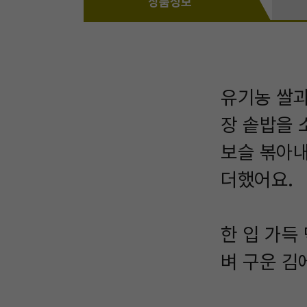
상품정보
유기농 쌀과
장 솥밥을 
보슬 볶아내
더했어요.
한 입 가득
벼 구운 김