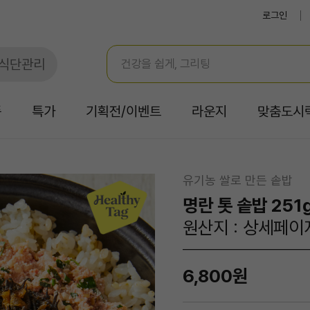
로그인
식단관리
품
특가
기획전/이벤트
라운지
맞춤도시
유기농 쌀로 만든 솥밥
명란 톳 솥밥 251
원산지 : 상세페이
6,800원