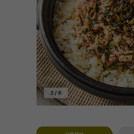
3
/
6