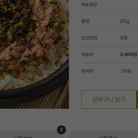
배송정보
용량
251g
보관방법
냉동
배송비
3,000원
판매자
그리팅
장바구니 담기
2