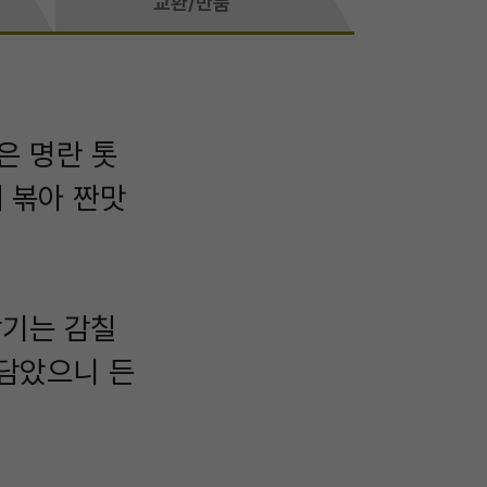
교환/반품
은 명란 톳
 볶아 짠맛
감기는 감칠
 담았으니 든