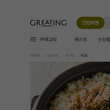
건강마켓
카테고리
베스트
신상
HOME
건강마켓
시니어
죽/밥
마
켓
상
세
상
품
정
보