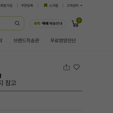
회원가입
쿠폰등록
스크랩
고객센터
0
락
브랜드직송관
무료영양진단
g
지 참고