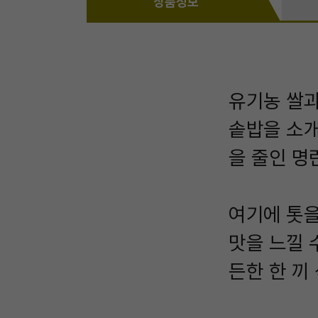
상품정보
유기농 쌀과
솥밥을 소개
을 줄인 명
여기에 톳을
맛을 느낄 
든한 한 끼