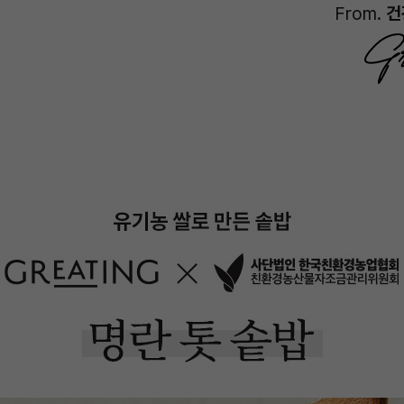
From.
건