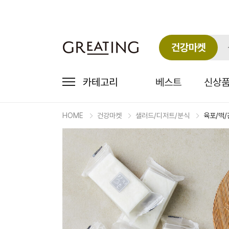
건강마켓
카테고리
베스트
신상
HOME
건강마켓
샐러드/디저트/분식
육포/떡/
마
켓
상
세
상
품
정
보