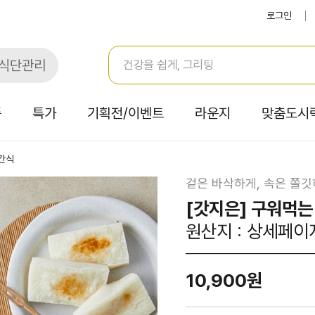
로그인
식단관리
품
특가
기획전/이벤트
라운지
맞춤도시
간식
겉은 바삭하게, 속은 쫄
[갓지은] 구워먹는
원산지 : 상세페이
10,900원