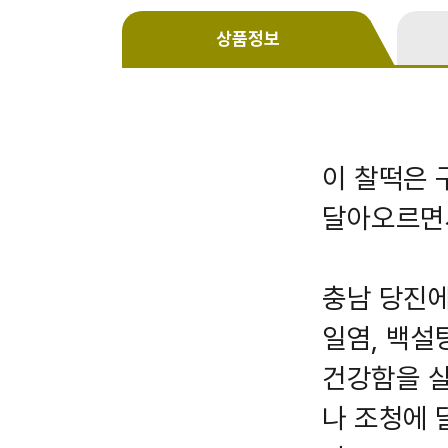
상품정보
이 찰떡은 
달아오르면서
충남 당진에
일염, 백설
건강함을 살
나 조청에 