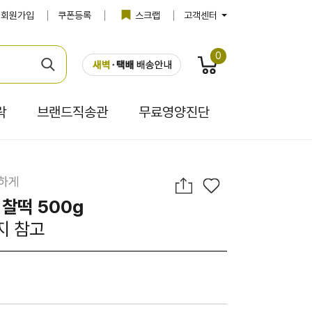
회원가입
쿠폰등록
스크랩
고객센터
0
락
브랜드직송관
무료영양진단
깃하게
 찰떡 500g
지 참고