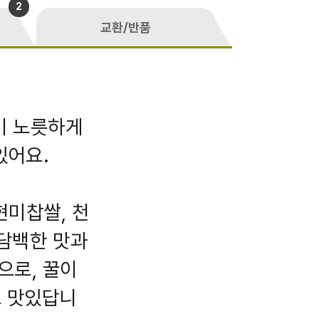
2
교환/반품
이 노릇하게
있어요.
현미찹쌀, 천
 담백한 맛과
으로, 꿀이
도 맛있답니