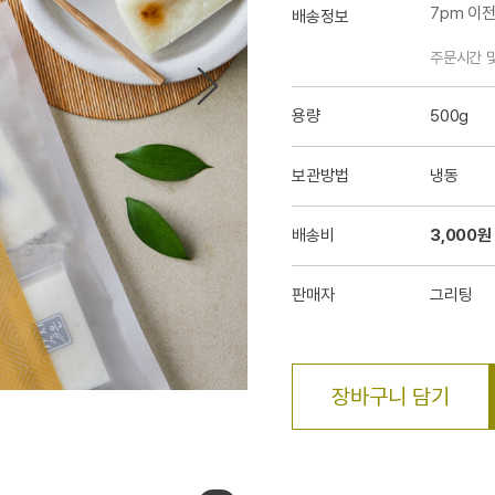
7pm 이
배송정보
주문시간 
용량
500g
보관방법
냉동
배송비
3,000원
판매자
그리팅
장바구니 담기