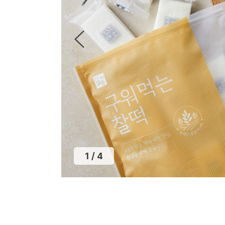
1
/
4