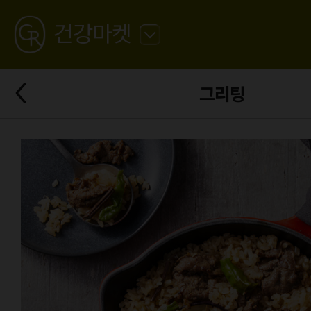
GREATING
건강마켓
뒤
로
가
뒤
기
그리팅
로
가
기