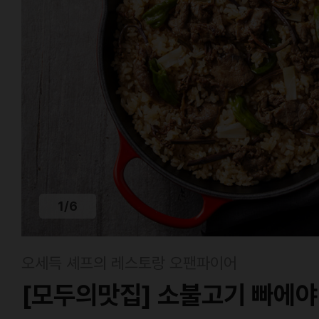
1
/
6
오세득 셰프의 레스토랑 오팬파이어
[모두의맛집] 소불고기 빠에야