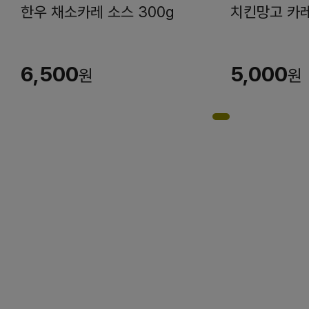
한우 채소카레 소스 300g
치킨망고 카레
6,500
5,000
원
원