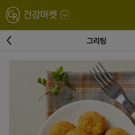
GREATING
건강마켓
뒤
로
가
뒤
기
그리팅
로
가
기