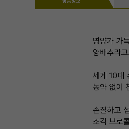
상품정보
영양가 가득
양배추라고도
세계 10대
농약 없이 
손질하고 섭
조각 브로콜