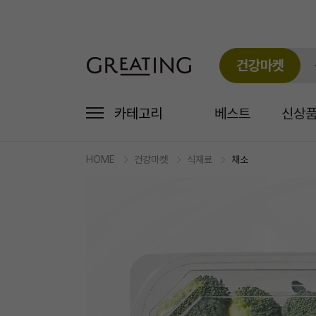
건강마켓
카테고리
베스트
신상
HOME
건강마켓
식재료
채소
마
켓
상
세
상
품
정
보