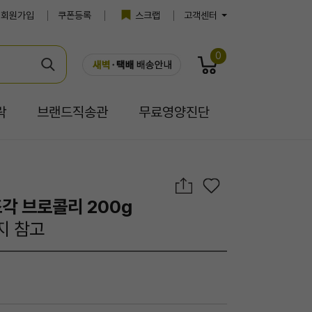
회원가입
쿠폰등록
스크랩
고객센터
0
락
브랜드직송관
무료영양진단
조각 브로콜리 200g
지 참고