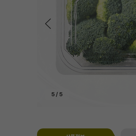
5
/
5