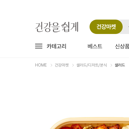
건강마켓
카테고리
베스트
신상
HOME
건강마켓
샐러드/디저트/분식
샐러드
마
켓
상
세
상
품
정
보