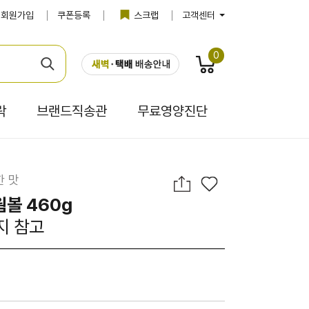
회원가입
쿠폰등록
스크랩
고객센터
0
락
브랜드직송관
무료영양진단
한 맛
웜볼 460g
지 참고