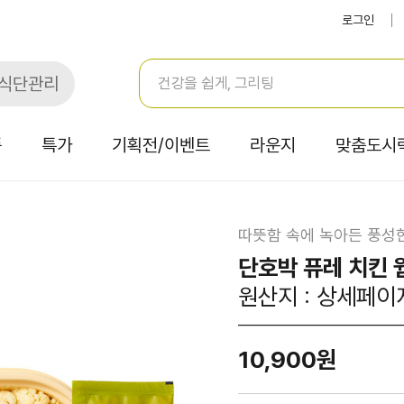
로그인
식단관리
품
특가
기획전/이벤트
라운지
맞춤도시
따뜻함 속에 녹아든 풍성
단호박 퓨레 치킨 
원산지 : 상세페이
10,900원