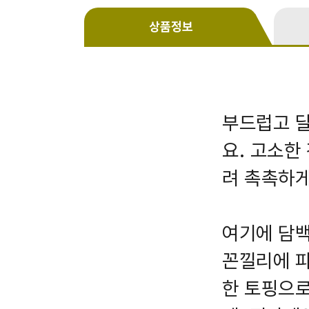
상품정보
부드럽고 달
요. 고소한
려 촉촉하게
여기에 담
꼰낄리에 파
한 토핑으로