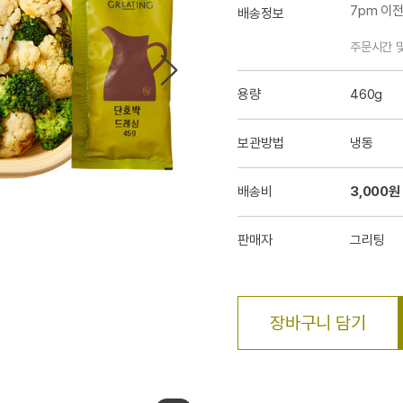
7pm 이
배송정보
주문시간 
용량
460g
보관방법
냉동
배송비
3,000원
판매자
그리팅
장바구니 담기