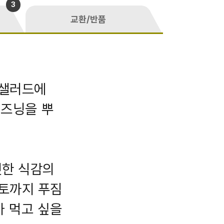
3
교환/반품
 샐러드에
시즈닝을 뿌
깃한 식감의
마토까지 푸짐
가 먹고 싶을