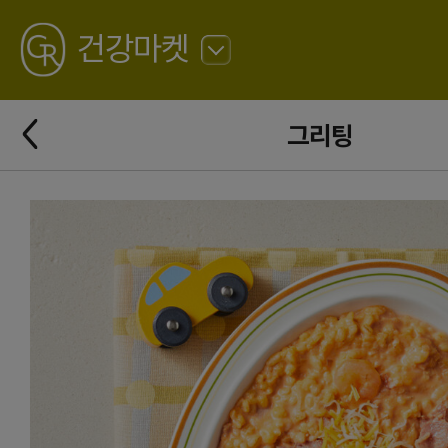
GREATING
건강마켓
뒤
로
가
뒤
기
그리팅
로
가
기