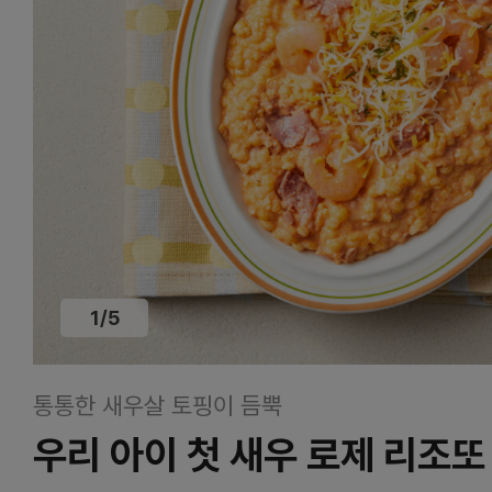
1
/
5
통통한 새우살 토핑이 듬뿍
우리 아이 첫 새우 로제 리조또