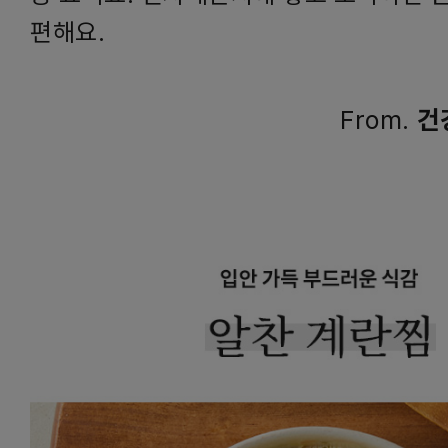
편해요.
From.
건