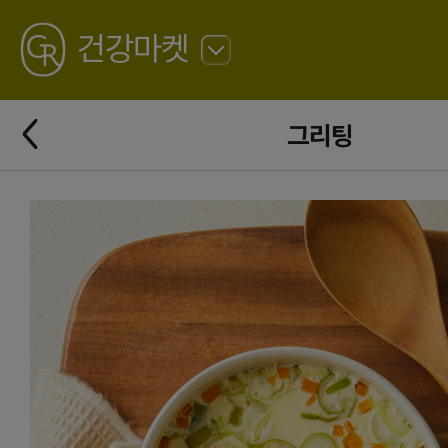
GREATING
건강마켓
뒤
로
가
뒤
기
그리팅
로
가
기