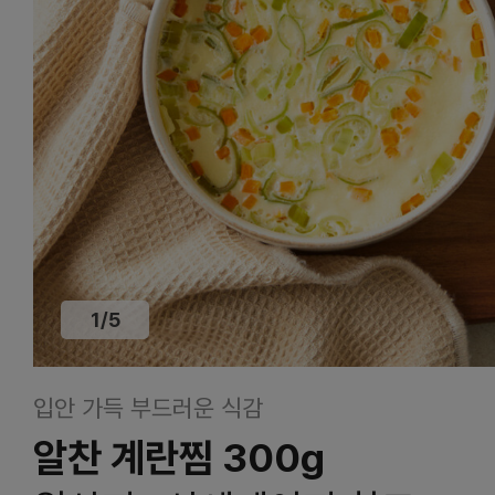
1
/
5
입안 가득 부드러운 식감
알찬 계란찜 300g