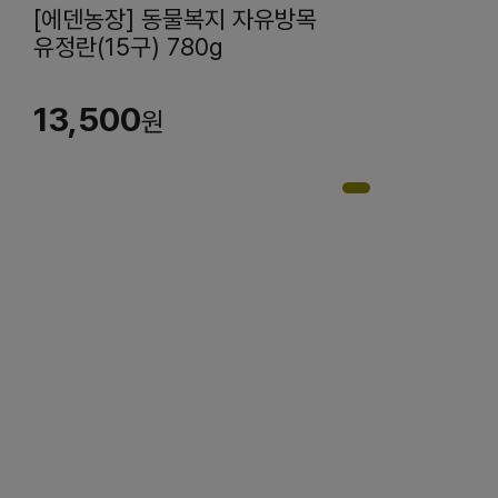
[에덴농장] 동물복지 자유방목
유정란(15구) 780g
13,500
원