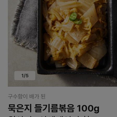
1
/
5
구수함이 배가 된
묵은지 들기름볶음 100g