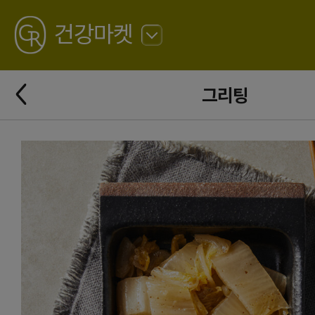
GREATING
건강마켓
뒤
로
가
뒤
기
그리팅
로
가
기