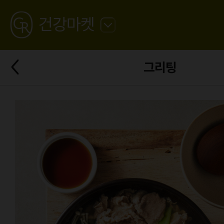
GREATING
건강마켓
뒤
로
가
뒤
기
그리팅
로
가
기