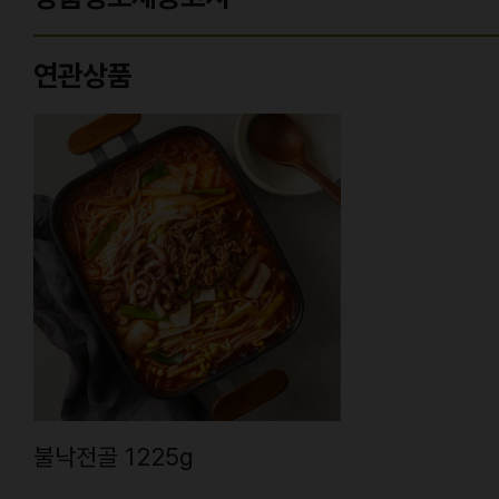
연관상품
불낙전골 1225g