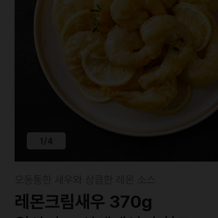
1
/
4
오동통한 새우와 상큼한 레몬 소스
레몬크림새우 370g