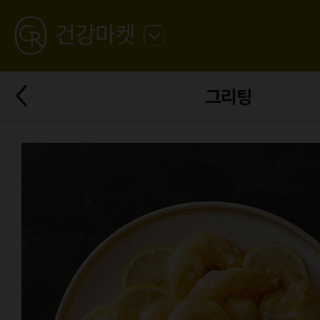
GREATING
건강마켓
뒤
로
가
뒤
기
그리팅
로
가
기