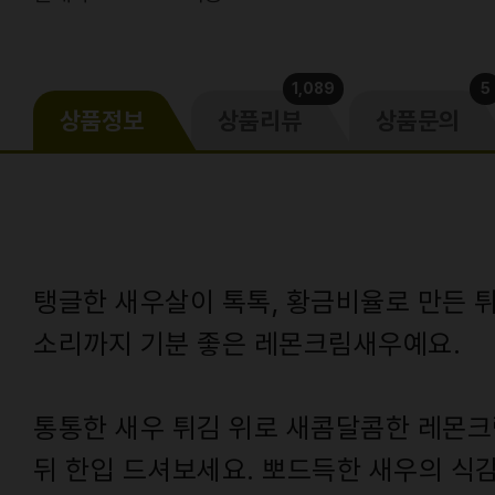
1,089
5
상품정보
상품리뷰
상품문의
탱글한 새우살이 톡톡, 황금비율로 만든 
소리까지 기분 좋은 레몬크림새우예요.
통통한 새우 튀김 위로 새콤달콤한 레몬크
뒤 한입 드셔보세요. 뽀드득한 새우의 식감