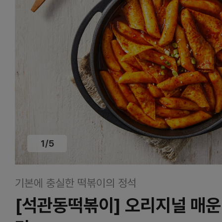
1
/
5
기본에 충실한 떡볶이의 정석
[석관동떡볶이] 오리지널 매운