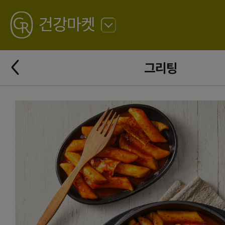
GREATING
건강마켓
뒤
로
가
뒤
기
그리팅
로
가
기