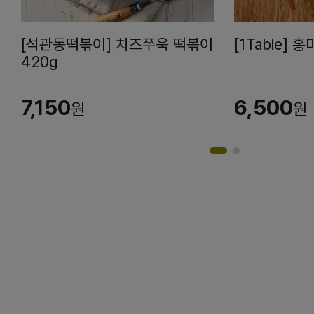
[석관동떡볶이] 치즈쭈욱 떡볶이
[1Table] 
420g
7,150
6,500
원
원