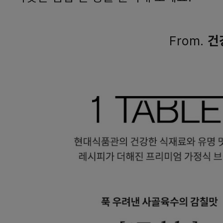
From.
건