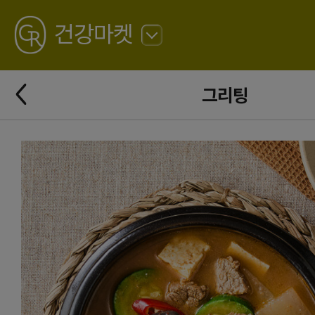
GREATING
건강마켓
뒤
로
가
뒤
기
그리팅
로
가
기