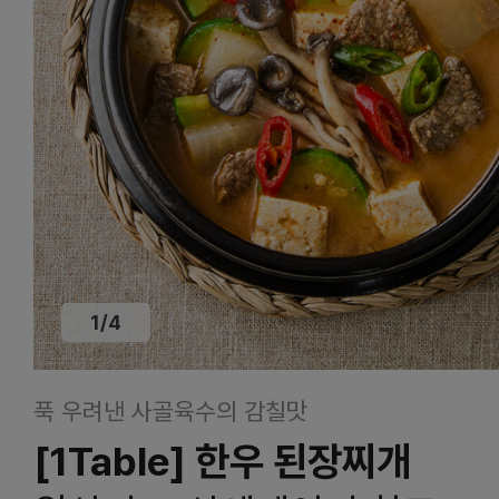
1
/
4
푹 우려낸 사골육수의 감칠맛
[1Table] 한우 된장찌개