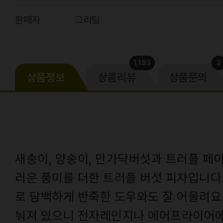
판매자
그리팅
1,193
2
상품정보
상품리뷰
상품문의
새송이, 양송이, 만가닥버섯과 트러플 페
러운 풍미를 더한 트러플 버섯 피자입니다
로 담백하게 반죽한 도우와도 잘 어울려요
눠져 있으니 전자레인지나 에어프라이어에