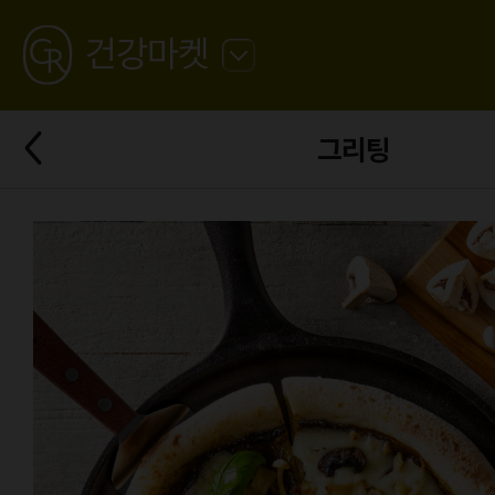
GREATING
건강마켓
뒤
로
가
뒤
기
그리팅
로
가
기