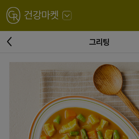
GREATING
건강마켓
뒤
로
가
뒤
기
그리팅
로
가
기