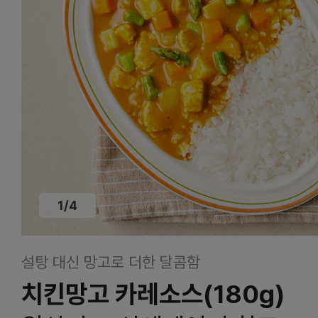
1
/
4
설탕 대신 망고로 더한 달콤함
치킨망고 카레소스(180g)