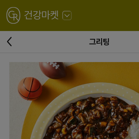
GREATING
건강마켓
뒤
로
가
뒤
기
그리팅
로
가
기