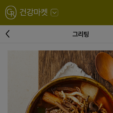
GREATING
건강마켓
뒤
로
가
뒤
기
그리팅
로
가
기