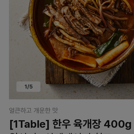
1
/
5
얼큰하고 개운한 맛
[1Table] 한우 육개장 400g