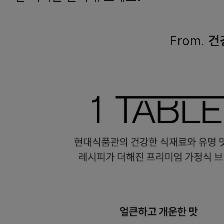
From.
건