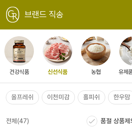
GREATING
브랜드 직송
뒤
로
신
가
선
기
식
품
건강식품
신선식품
농협
유제품
올프레쉬
이천미감
홀피쉬
한우맘
전체
(
47
)
품절 상품제