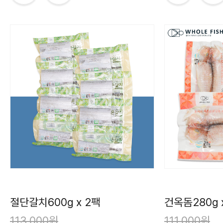
절단갈치600g x 2팩
건옥돔280g 
113,000
원
111,000
원