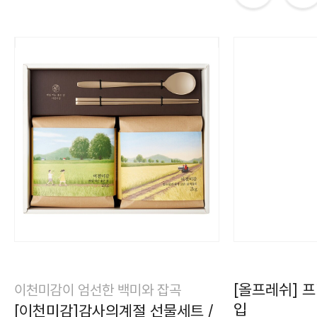
[올프레쉬] 
이천미감이 엄선한 백미와 잡곡
입
[이천미감]감사의계절 선물세트 /