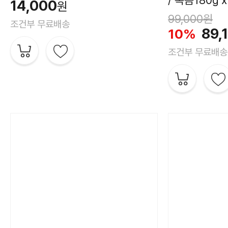
14,000
원
5쪽)절단갈치:
99,000
원
조건부 무료배송
10마리/700g 
89,
10%
조건부 무료배송