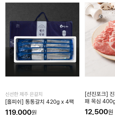
[선진포크] 
신선한 제주 은갈치
패 목심 400
[홀피쉬] 통통갈치 420g x 4팩
12,500
119,000
원
원