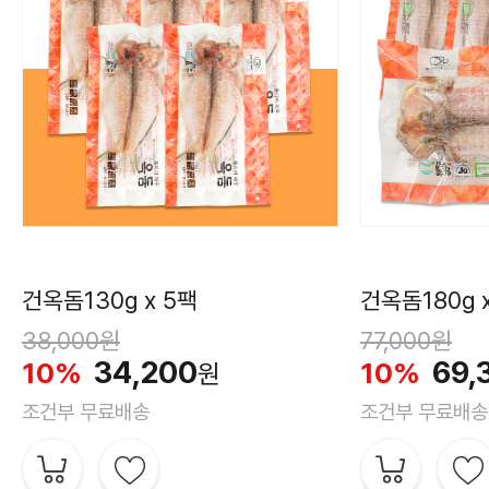
건옥돔130g x 5팩
건옥돔180g 
38,000
원
77,000
원
34,200
69,
10%
10%
원
조건부 무료배송
조건부 무료배송