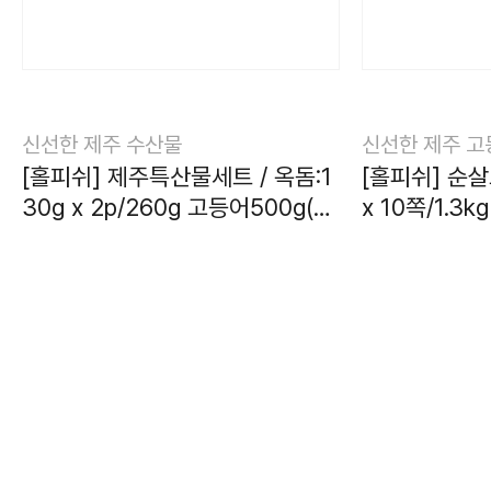
신선한 제주 수산물
신선한 제주 고
[홀피쉬] 제주특산물세트 / 옥돔:1
[홀피쉬] 순살
30g x 2p/260g 고등어500g(4
x 10쪽/1.3kg
~5쪽)절단갈치150g x 3p/450g
69,000
원
49,000
원
옵
팝
참굴비10마리/600g [1.81kg]
62,100
44,
션
업
10%
10%
원
선
가
카테고리
라운지
건강마켓
쿠폰
택
리
조건부 무료배송
조건부 무료배송
팝
기
업
가
리
기