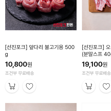
[선진포크] 앞다리 불고기용 500
[선진포크] 오
g
(분말스프 40
10,800
19,100
원
원
조건부 무료배송
조건부 무료배송