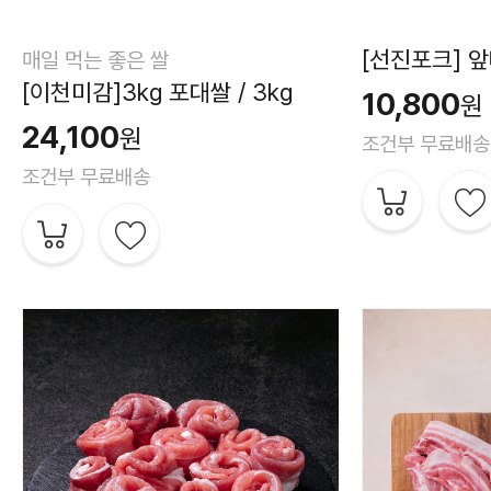
[선진포크] 앞
매일 먹는 좋은 쌀
[이천미감]3kg 포대쌀 / 3kg
10,800
원
24,100
원
조건부 무료배송
조건부 무료배송