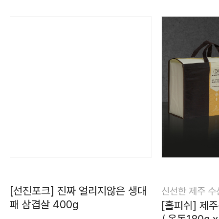
[선진포크] 진짜 얼리지않은 생대
신선한 제주 수
패 삼겹살 400g
[홀피쉬] 
/ 옥돔180g 