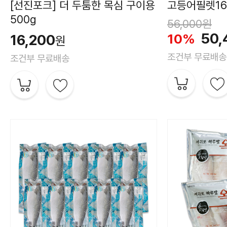
[선진포크] 더 두툼한 목심 구이용
고등어필렛160
500g
56,000
원
50,
10%
16,200
원
조건부 무료배송
조건부 무료배송