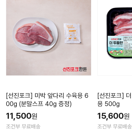
[선진포크] 미박 앞다리 수육용 6
[선진포크] 
00g (분말스프 40g 증정)
용 500g
11,500
15,600
원
원
조건부 무료배송
조건부 무료배송