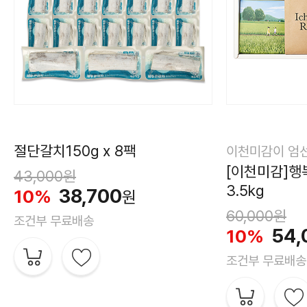
절단갈치150g x 8팩
이천미감이 엄선
[이천미감]행
43,000
원
3.5kg
38,700
10%
원
60,000
원
조건부 무료배송
54,
10%
조건부 무료배송