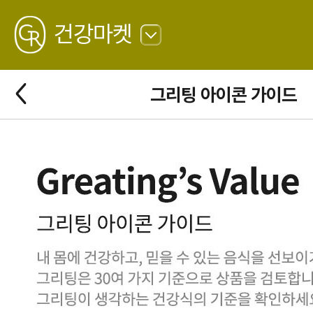
GREATING
건강마켓
뒤
로
가
뒤
그리팅 아이콘 가이드
기
로
가
기