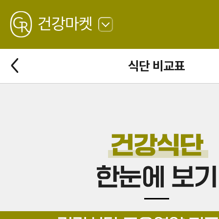
GREATING
건강마켓
뒤
로
가
뒤
식단 비교표
기
로
가
기